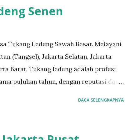
ngledengJoharBaru
edeng Senen
tukangledengMenteng
Untuk order jasa kami silakan sentuh
7070-5141 Layanan dan kepuasan
asa Tukang Ledeng Sawah Besar. Melayani
mi. Layanan profesional, tim tukang
tan (Tangsel), Jakarta Selatan, Jakarta
kami dapat memberi Anda solusi untuk
rta Barat. Tukang ledeng adalah profesi
masalah kecil sampai besar. Keunggulan
elama puluhan tahun, dengan reputasi dan
diselesaikan dengan cepat dan efisien.
angledengjakartapusat
BACA SELENGKAPNYA
engalaman sehingga pekerjaan dilakukan
#tukangledengjakartabarat
 #tukangledengCempakaPutih
ngledengJoharBaru
Jakarta Pusat.