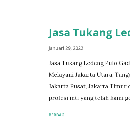
#tukangledengjakartautara 
dengan benar...
#tukangledengjakartatimur
#tukangledengGambir #tuka
Jasa Tukang L
#tukangledengKemayoran #
#tukangledengjakartaselatan 
Januari 29, 2022
teks nomor disamping: 0813-
Jasa Tukang Ledeng Pulo Gad
pelanggan adalah komitmen ka
Melayani Jakarta Utara, Tange
ledeng yang berpengalaman, 
Jakarta Pusat, Jakarta Timur 
masalah apa pun, mulai dari 
profesi inti yang telah kami 
kami. Respon Cepat, masalah 
reputasi dan kualitas yang t
BERBAGI
Teknisi Profesional dan berp
#tukangledengjakartautara 
dengan ben...