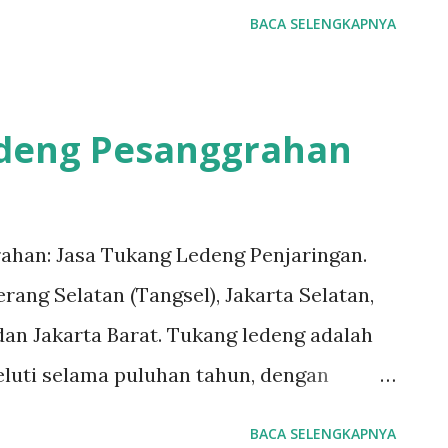
erjamin. #tukangledengjakartapusat
BACA SELENGKAPNYA
engalaman sehingga pekerjaan dilakukan
#tukangledengjakartabarat
 #tukangledengCempakaPutih
ngledengJoharBaru
edeng Pesanggrahan
tukangledengMenteng
Untuk order jasa kami silakan sentuh
7070-5141 Layanan dan kepuasan
ahan: Jasa Tukang Ledeng Penjaringan.
mi. Layanan profesional, tim tukang
rang Selatan (Tangsel), Jakarta Selatan,
kami dapat memberi Anda solusi untuk
dan Jakarta Barat. Tukang ledeng adalah
masalah kecil sampai besar. Keunggulan
geluti selama puluhan tahun, dengan
diselesaikan dengan cepat dan efisien.
erjamin. #tukangledengjakartapusat
BACA SELENGKAPNYA
engalaman sehingga pekerjaan dilakukan