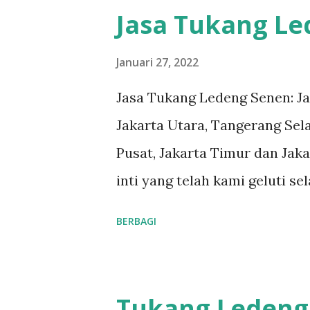
#tukangledengGambir #tuka
Jasa Tukang L
#tukangledengKemayoran #
#tukangledengjakartaselatan 
Januari 27, 2022
teks nomor disamping: 0813-
Jasa Tukang Ledeng Senen: J
pelanggan adalah komitmen ka
Jakarta Utara, Tangerang Sela
ledeng yang berpengalaman, 
Pusat, Jakarta Timur dan Jaka
masalah apa pun, mulai dari 
inti yang telah kami geluti s
kami. Respon Cepat, masalah 
kualitas yang terjamin. #tuk
BERBAGI
Teknisi Profesional dan berp
#tukangledengjakartautara 
dengan benar...
#tukangledengjakartatimur
#tukangledengGambir #tuka
Tukang Ledeng 