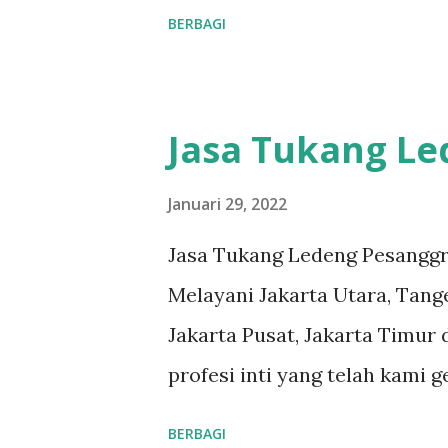
reputasi dan kualitas yang t
BERBAGI
Teknisi Profesional dan berp
#tukangledengjakartautara 
denga...
#tukangledengjakartatimur
#tukangledengGambir #tuka
Jasa Tukang L
#tukangledengKemayoran #
#tukangledengjakartaselatan 
Januari 29, 2022
teks nomor disamping: 0813-
Jasa Tukang Ledeng Pesanggr
pelanggan adalah komitmen ka
Melayani Jakarta Utara, Tange
ledeng yang berpengalaman, 
Jakarta Pusat, Jakarta Timur 
masalah apa pun, mulai dari 
profesi inti yang telah kami 
kami. Respon Cepat, masalah 
reputasi dan kualitas yang t
BERBAGI
Teknisi Profesional dan berp