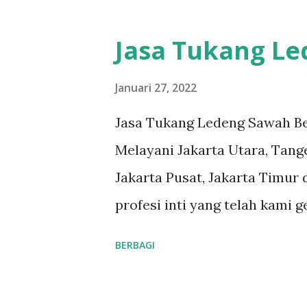
#tukangledengjakartatimur
#tukangledengGambir #tuka
Jasa Tukang L
#tukangledengKemayoran #
#tukangledengjakartaselatan 
Januari 27, 2022
teks nomor disamping: 0813-
Jasa Tukang Ledeng Sawah Be
pelanggan adalah komitmen ka
Melayani Jakarta Utara, Tange
ledeng yang berpengalaman, 
Jakarta Pusat, Jakarta Timur 
masalah apa pun, mulai dari 
profesi inti yang telah kami 
kami. Respon Cepat, masalah 
reputasi dan kualitas yang t
BERBAGI
Teknisi Profesional dan berp
#tukangledengjakartautara 
dengan ben...
#tukangledengjakartatimur