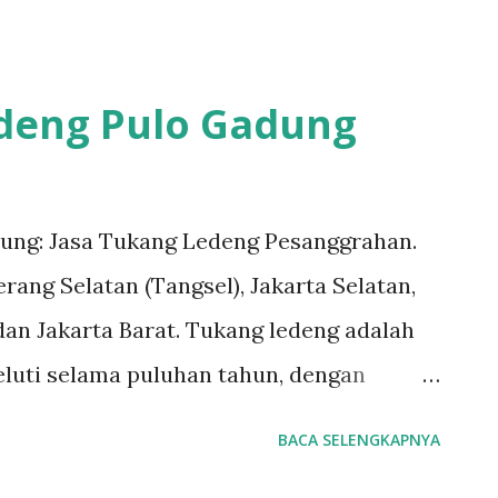
#tukangledengjakartabarat
 #tukangledengCempakaPutih
ngledengJoharBaru
edeng Pulo Gadung
tukangledengMenteng
Untuk order jasa kami silakan sentuh
7070-5141 Layanan dan kepuasan
ung: Jasa Tukang Ledeng Pesanggrahan.
mi. Layanan profesional, tim tukang
rang Selatan (Tangsel), Jakarta Selatan,
kami dapat memberi Anda solusi untuk
dan Jakarta Barat. Tukang ledeng adalah
masalah kecil sampai besar. Keunggulan
geluti selama puluhan tahun, dengan
diselesaikan dengan cepat dan efisien.
erjamin. #tukangledengjakartapusat
BACA SELENGKAPNYA
engalaman sehingga pekerjaan dilakukan
#tukangledengjakartabarat