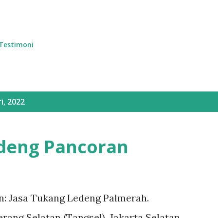
Langsung ke konten utama
Testimoni
i, 2022
edeng Pancoran
: Jasa Tukang Ledeng Palmerah.
rang Selatan (Tangsel), Jakarta Selatan,