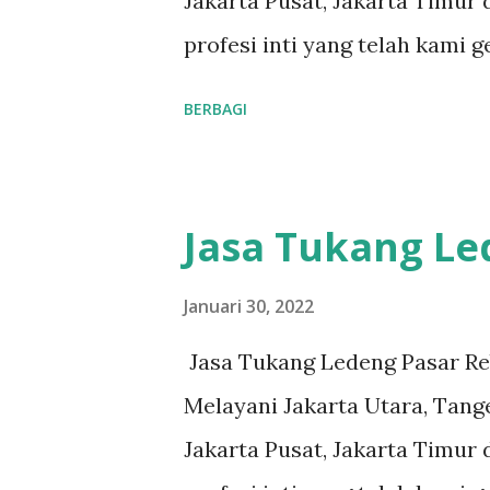
Jakarta Pusat, Jakarta Timur 
masalah apa pun, mulai dari 
profesi inti yang telah kami 
kami. Respon Cepat, masalah 
reputasi dan kualitas yang t
BERBAGI
Teknisi Profesional dan berp
#tukangledengjakartautara 
dengan bena...
#tukangledengjakartatimur
#tukangledengGambir #tuka
Jasa Tukang Le
#tukangledengKemayoran #
#tukangledengjakartaselatan 
Januari 30, 2022
teks nomor disamping: 0813-
Jasa Tukang Ledeng Pasar Re
pelanggan adalah komitmen ka
Melayani Jakarta Utara, Tange
ledeng yang berpengalaman, 
Jakarta Pusat, Jakarta Timur 
masalah apa pun, mulai dari 