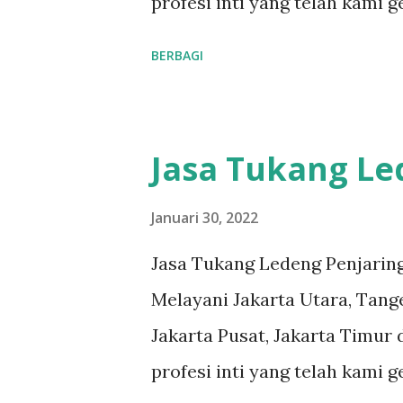
profesi inti yang telah kami 
kami. Respon Cepat, masalah 
reputasi dan kualitas yang t
BERBAGI
Teknisi Profesional dan berp
#tukangledengjakartautara 
dengan ...
#tukangledengjakartatimur
#tukangledengGambir #tuka
Jasa Tukang Le
#tukangledengKemayoran #
#tukangledengjakartaselatan 
Januari 30, 2022
teks nomor disamping: 0813-
Jasa Tukang Ledeng Penjaring
pelanggan adalah komitmen ka
Melayani Jakarta Utara, Tange
ledeng yang berpengalaman, 
Jakarta Pusat, Jakarta Timur 
masalah apa pun, mulai dari 
profesi inti yang telah kami 
kami. Respon Cepat, masalah 