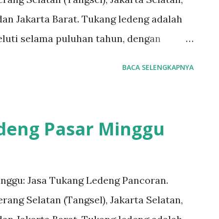
dan Jakarta Barat. Tukang ledeng adalah
geluti selama puluhan tahun, dengan
erjamin. #tukangledengjakartapusat
BACA SELENGKAPNYA
#tukangledengjakartabarat
 #tukangledengCempakaPutih
ngledengJoharBaru
deng Pasar Minggu
tukangledengMenteng
Untuk order jasa kami silakan sentuh
7070-5141 Layanan dan kepuasan
nggu: Jasa Tukang Ledeng Pancoran.
mi. Layanan profesional, tim tukang
rang Selatan (Tangsel), Jakarta Selatan,
kami dapat memberi Anda solusi untuk