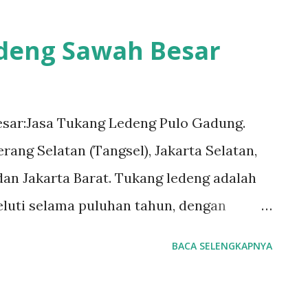
 #tukangledengCempakaPutih
ngledengJoharBaru
edeng Sawah Besar
tukangledengMenteng
Untuk order jasa kami silakan sentuh
7070-5141 Layanan dan kepuasan
sar:Jasa Tukang Ledeng Pulo Gadung.
mi. Layanan profesional, tim tukang
rang Selatan (Tangsel), Jakarta Selatan,
kami dapat memberi Anda solusi untuk
dan Jakarta Barat. Tukang ledeng adalah
masalah kecil sampai besar. Keunggulan
geluti selama puluhan tahun, dengan
diselesaikan dengan cepat dan efisien.
erjamin. #tukangledengjakartapusat
BACA SELENGKAPNYA
engalaman sehingga pekerjaan dilakukan
#tukangledengjakartabarat
 #tukangledengCempakaPutih