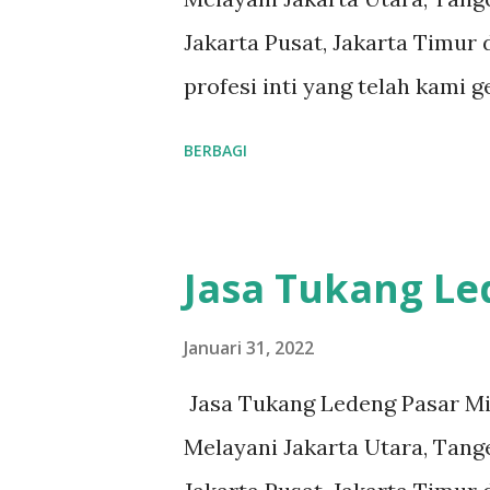
a
Jakarta Pusat, Jakarta Timur 
n
profesi inti yang telah kami 
reputasi dan kualitas yang t
BERBAGI
#tukangledengjakartautara 
#tukangledengjakartatimur
#tukangledengGambir #tuka
Jasa Tukang Le
#tukangledengKemayoran #
#tukangledengjakartaselatan 
Januari 31, 2022
teks nomor disamping: 0813-
Jasa Tukang Ledeng Pasar Mi
pelanggan adalah komitmen ka
Melayani Jakarta Utara, Tange
ledeng yang berpengalaman, 