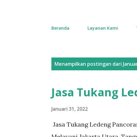
Beranda
Layanan Kami
P
Menampilkan postingan dari Januar
o
s
Jasa Tukang L
t
i
Januari 31, 2022
n
Jasa Tukang Ledeng Pancoran
g
Melayani Jakarta Utara, Tange