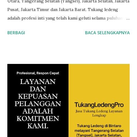
Utara, Tangerang Selatan (Tangsel), Jakarta Selatan, Jakarta
Pusat, Jakarta Timur dan Jakarta Barat. Tukang ledeng
adalah profesi inti yang telah kami geluti selama puluhan
tahun, dengan reputasi dan kualitas yang terjamin. Untuk
BERBAGI
BACA SELENGKAPNYA
order jasa kami silakan sentuh teks nomor disamping: 0813-
7070-5141 Layanan dan kepuasan pelanggan adalah
komitmen kami. Layanan profesional, tim tukang ledeng
yang berpengalaman, kami dapat memberi Anda solusi untuk
masalah apa pun, mulai dari masalah kecil sampai besar.
Keunggulan kami. Respon Cepat, masalah diselesaikan
dengan cepat dan efisien. Teknisi Profesional dan
berpengalaman sehingga pekerjaan dilakukan dengan benar.
Layanan Berkualitas untuk hasil yang tahan lama dan bebas
masalah. Harga Standar sehingga Anda mendapatkan sesuai
dengan uang yang Anda bayarkan. Pekerjaan Bergaransi
yang akan membuat Anda tenang tanpa mengganggu