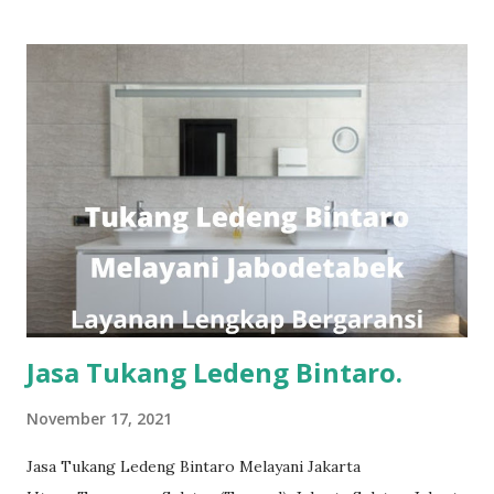
komitmen kami. Layanan profesional, tim tukang ledeng
yang berpengalaman, kami dapat memberi Anda solusi untuk
masalah apa pun, mulai dari masalah kecil sampai besar.
Keunggulan kami. Respon Cepat, masalah diselesaikan
dengan cepat dan efisien. Teknisi Profesional dan
berpengalaman sehingga pekerjaan dilakukan dengan benar.
Layanan Berkualitas untuk hasil yang tahan lama dan bebas
masalah. Harga Standar sehingga Anda mendapatkan sesuai
dengan uang yang Anda bayarkan. Pekerjaan Bergaransi
yang akan membuat Anda tenang tanpa mengganggu
aktifitas Anda. Pekerjaan yang biasa kami kerj...
Jasa Tukang Ledeng Bintaro.
November 17, 2021
Jasa Tukang Ledeng Bintaro Melayani Jakarta