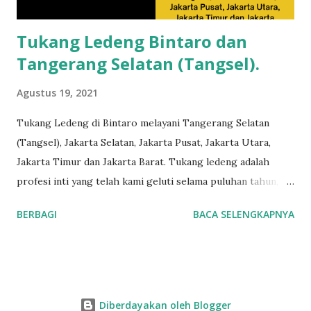
aktifitas Anda. Pekerjaan yang biasa kami kerjakan antara
lain: P...
Tukang Ledeng Bintaro dan
Tangerang Selatan (Tangsel).
Agustus 19, 2021
Tukang Ledeng di Bintaro melayani Tangerang Selatan
(Tangsel), Jakarta Selatan, Jakarta Pusat, Jakarta Utara,
Jakarta Timur dan Jakarta Barat. Tukang ledeng adalah
profesi inti yang telah kami geluti selama puluhan tahun,
dengan reputasi dan kualitas yang terjamin. Layanan dan
BERBAGI
BACA SELENGKAPNYA
kepuasan pelanggan adalah komitmen kami. Layanan
profesional, tim tukang ledeng yang berpengalaman, kami
dapat memberi Anda solusi untuk masalah apa pun, mulai
dari masalah kecil sampai besar. Keunggulan kami. Respon
Cepat, masalah diselesaikan dengan cepat dan efisien.
Diberdayakan oleh Blogger