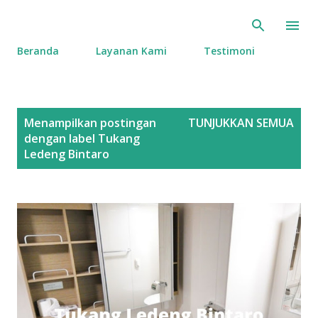
Langsung ke konten utama
Beranda
Layanan Kami
Testimoni
P
Menampilkan postingan
TUNJUKKAN SEMUA
o
dengan label
Tukang
s
Ledeng Bintaro
t
i
n
g
a
n