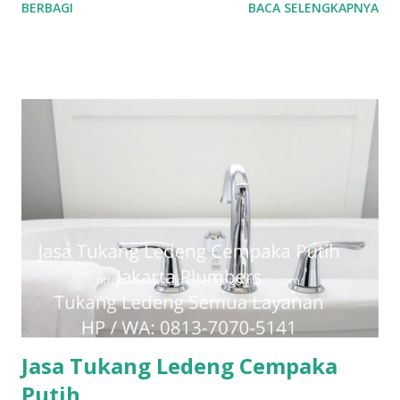
BERBAGI
BACA SELENGKAPNYA
yang terjamin. #tukangledengjakartapusat
#tukangledengjakartautara #tukangledengjakartabarat
#tukangledengjakartatimur #tukangledengCempakaPutih
#tukangledengGambir #tukangledengJoharBaru
#tukangledengKemayoran #tukangledengMenteng
#tukangledengjakartaselatan Untuk order jasa kami silakan
sentuh teks nomor disamping: 0813-7070-5141 Layanan dan
kepuasan pelanggan adalah komitmen kami. Layanan
profesional, tim tukang ledeng yang berpengalaman, kami
dapat memberi Anda solusi untuk masalah apa pun, mulai
dari masalah kecil sampai besar. Keunggulan kami. Respon
Cepat, masalah diselesaikan dengan cepat dan efisien.
Teknisi Profesional dan berpengalaman sehingga pekerjaan
dilakukan dengan benar. Layanan...
Jasa Tukang Ledeng Cempaka
Putih