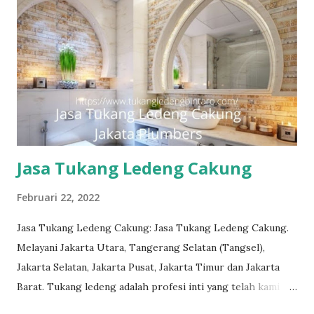
sentuh teks nomor disamping: 0813-7070-5141 Layanan dan
kepuasan pelanggan adalah komitmen kami. Layanan
profesional, tim tukang ledeng yang berpengalaman, kami
dapat memberi Anda solusi untuk masalah apa pun, mulai
dari masalah kecil sampai besar. Keunggulan kami. Respon
Cepat, masalah diselesaikan dengan cepat dan efisien.
Teknisi Profesional dan berpengalaman sehingga pekerjaan
dilakukan dengan ben...
Jasa Tukang Ledeng Cakung
Februari 22, 2022
Jasa Tukang Ledeng Cakung: Jasa Tukang Ledeng Cakung.
Melayani Jakarta Utara, Tangerang Selatan (Tangsel),
Jakarta Selatan, Jakarta Pusat, Jakarta Timur dan Jakarta
Barat. Tukang ledeng adalah profesi inti yang telah kami
geluti selama puluhan tahun, dengan reputasi dan kualitas