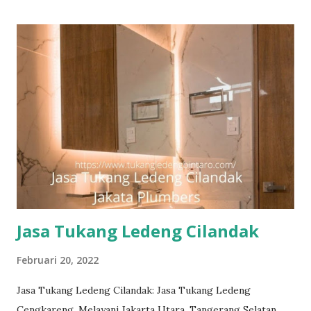
#tukangledengGambir #tukangledengJoharBaru
#tukangledengKemayoran #tukangledengMenteng
#tukangledengjakartaselatan Untuk order jasa kami silakan
sentuh teks nomor disamping: 0813-7070-5141 Layanan dan
kepuasan pelanggan adalah komitmen kami. Layanan
profesional, tim tukang ledeng yang berpengalaman, kami
dapat memberi Anda solusi untuk masalah apa pun, mulai
dari masalah kecil sampai besar. Keunggulan kami. Respon
Cepat, masalah diselesaikan dengan cepat dan efisien.
Teknisi Profesional dan berpengalaman sehingga pekerjaan
dilakukan dengan ben...
Jasa Tukang Ledeng Cilandak
Februari 20, 2022
Jasa Tukang Ledeng Cilandak: Jasa Tukang Ledeng
Cengkareng. Melayani Jakarta Utara, Tangerang Selatan