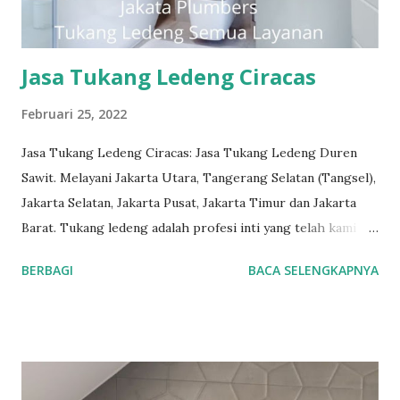
Cepat, masalah diselesaikan dengan cepat dan efisien.
Teknisi Profesional dan berpengalaman sehingga pekerjaan
dilakukan dengan benar. La...
Jasa Tukang Ledeng Ciracas
Februari 25, 2022
Jasa Tukang Ledeng Ciracas: Jasa Tukang Ledeng Duren
Sawit. Melayani Jakarta Utara, Tangerang Selatan (Tangsel),
Jakarta Selatan, Jakarta Pusat, Jakarta Timur dan Jakarta
Barat. Tukang ledeng adalah profesi inti yang telah kami
geluti selama puluhan tahun, dengan reputasi dan kualitas
BERBAGI
BACA SELENGKAPNYA
yang terjamin. #tukangledengjakartapusat
#tukangledengjakartautara #tukangledengjakartabarat
#tukangledengjakartatimur #tukangledengCempakaPutih
#tukangledengGambir #tukangledengJoharBaru
#tukangledengKemayoran #tukangledengMenteng