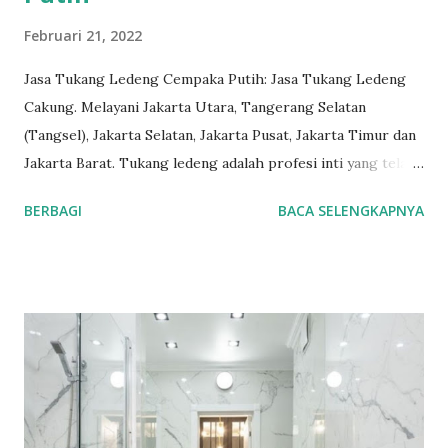
Februari 21, 2022
Jasa Tukang Ledeng Cempaka Putih: Jasa Tukang Ledeng
Cakung. Melayani Jakarta Utara, Tangerang Selatan
(Tangsel), Jakarta Selatan, Jakarta Pusat, Jakarta Timur dan
Jakarta Barat. Tukang ledeng adalah profesi inti yang telah
kami geluti selama puluhan tahun, dengan reputasi dan
BERBAGI
BACA SELENGKAPNYA
kualitas yang terjamin. #tukangledengjakartapusat
#tukangledengjakartautara #tukangledengjakartabarat
#tukangledengjakartatimur #tukangledengCempakaPutih
#tukangledengGambir #tukangledengJoharBaru
#tukangledengKemayoran #tukangledengMenteng
#tukangledengjakartaselatan Untuk order jasa kami silakan
sentuh teks nomor disamping: 0813-7070-5141 Layanan dan
kepuasan pelanggan adalah komitmen kami. Layanan
profesional, tim tukang ledeng yang berpengalaman, kami