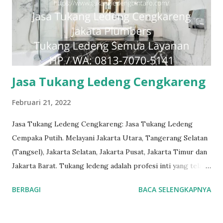
dapat memberi Anda solusi untuk masalah apa pun, mulai
dari masalah kecil sampai besar. Keunggulan kami. Respon
Cepat, masalah diselesaikan dengan cepat dan efisien.
Teknisi Profesional dan berpengalaman sehingga pekerjaan
dilakukan dengan benar. ...
Jasa Tukang Ledeng Cengkareng
Februari 21, 2022
Jasa Tukang Ledeng Cengkareng: Jasa Tukang Ledeng
Cempaka Putih. Melayani Jakarta Utara, Tangerang Selatan
(Tangsel), Jakarta Selatan, Jakarta Pusat, Jakarta Timur dan
Jakarta Barat. Tukang ledeng adalah profesi inti yang telah
kami geluti selama puluhan tahun, dengan reputasi dan
BERBAGI
BACA SELENGKAPNYA
kualitas yang terjamin. #tukangledengjakartapusat
#tukangledengjakartautara #tukangledengjakartabarat
#tukangledengjakartatimur #tukangledengCempakaPutih