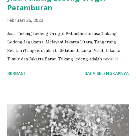
Petamburan
Februari 26, 2022
Jasa Tukang Ledeng Grogol Petamburan: Jasa Tukang
Ledeng Jagakarsa. Melayani Jakarta Utara, Tangerang
Selatan (Tangsel), Jakarta Selatan, Jakarta Pusat, Jakarta
Timur dan Jakarta Barat. Tukang ledeng adalah profesi inti
yang telah kami geluti selama puluhan tahun, dengan
BERBAGI
BACA SELENGKAPNYA
reputasi dan kualitas yang terjamin.
#tukangledengjakartapusat #tukangledengjakartautara
#tukangledengjakartabarat #tukangledengjakartatimur
#tukangledengCempakaPutih #tukangledengGambir
#tukangledengJoharBaru #tukangledengKemayoran
#tukangledengMenteng #tukangledengjakartaselatan
Untuk order jasa kami silakan sentuh teks nomor
disamping: 0813-7070-5141 Layanan dan kepuasan