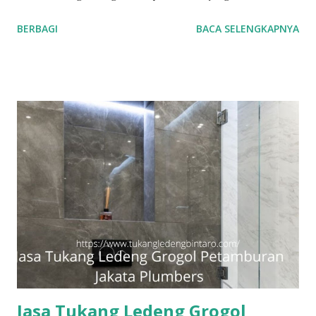
geluti selama puluhan tahun, dengan reputasi dan kualitas
BERBAGI
BACA SELENGKAPNYA
yang terjamin. #tukangledengjakartapusat
#tukangledengjakartautara #tukangledengjakartabarat
#tukangledengjakartatimur #tukangledengCempakaPutih
#tukangledengGambir #tukangledengJoharBaru
#tukangledengKemayoran #tukangledengMenteng
#tukangledengjakartaselatan Untuk order jasa kami silakan
sentuh teks nomor disamping: 0813-7070-5141 Layanan dan
kepuasan pelanggan adalah komitmen kami. Layanan
profesional, tim tukang ledeng yang berpengalaman, kami
dapat memberi Anda solusi untuk masalah apa pun, mulai
dari masalah kecil sampai besar. Keunggulan kami. Respon
Cepat, masalah diselesaikan dengan cepat dan efisien.
Teknisi Profesional dan berpengalaman sehingga pekerjaan
dilakukan dengan bena...
Jasa Tukang Ledeng Grogol