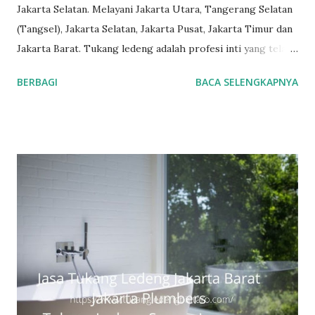
Jakarta Selatan. Melayani Jakarta Utara, Tangerang Selatan
(Tangsel), Jakarta Selatan, Jakarta Pusat, Jakarta Timur dan
Jakarta Barat. Tukang ledeng adalah profesi inti yang telah
kami geluti selama puluhan tahun, dengan reputasi dan
BERBAGI
BACA SELENGKAPNYA
kualitas yang terjamin. #tukangledengjakartapusat
#tukangledengjakartautara #tukangledengjakartabarat
#tukangledengjakartatimur #tukangledengCempakaPutih
#tukangledengGambir #tukangledengJoharBaru
#tukangledengKemayoran #tukangledengMenteng
#tukangledengjakartaselatan Untuk order jasa kami silakan
sentuh teks nomor disamping: 0813-7070-5141 Layanan dan
kepuasan pelanggan adalah komitmen kami. Layanan
profesional, tim tukang ledeng yang berpengalaman, kami
dapat memberi Anda solusi untuk masalah apa pun, mulai
dari masalah kecil sampai besar. Keunggulan kami. Respon
Cepat, masalah diselesaikan dengan cepat dan efisien.