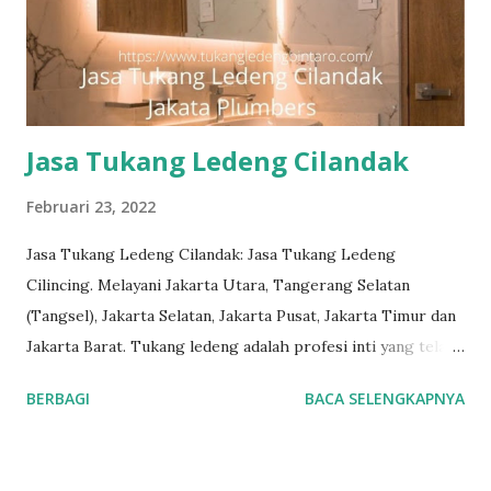
dapat memberi Anda solusi untuk masalah apa pun, mulai
dari masalah kecil sampai besar. Keunggulan kami. Respon
Cepat, masalah diselesaikan dengan cepat dan efisien.
Teknisi Profesional dan berpengalaman sehingga pekerjaan
dilakukan dengan benar. La...
Jasa Tukang Ledeng Cilandak
Februari 23, 2022
Jasa Tukang Ledeng Cilandak: Jasa Tukang Ledeng
Cilincing. Melayani Jakarta Utara, Tangerang Selatan
(Tangsel), Jakarta Selatan, Jakarta Pusat, Jakarta Timur dan
Jakarta Barat. Tukang ledeng adalah profesi inti yang telah
kami geluti selama puluhan tahun, dengan reputasi dan
BERBAGI
BACA SELENGKAPNYA
kualitas yang terjamin. #tukangledengjakartapusat
#tukangledengjakartautara #tukangledengjakartabarat
#tukangledengjakartatimur #tukangledengCempakaPutih