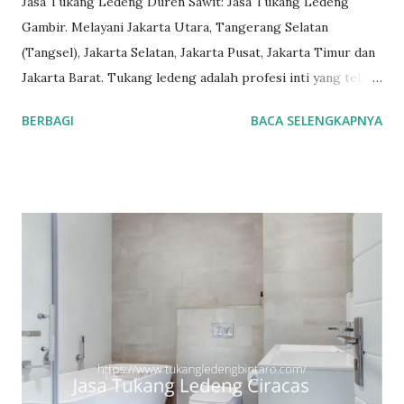
Jasa Tukang Ledeng Duren Sawit: Jasa Tukang Ledeng
Gambir. Melayani Jakarta Utara, Tangerang Selatan
(Tangsel), Jakarta Selatan, Jakarta Pusat, Jakarta Timur dan
Jakarta Barat. Tukang ledeng adalah profesi inti yang telah
kami geluti selama puluhan tahun, dengan reputasi dan
BERBAGI
BACA SELENGKAPNYA
kualitas yang terjamin. #tukangledengjakartapusat
#tukangledengjakartautara #tukangledengjakartabarat
#tukangledengjakartatimur #tukangledengCempakaPutih
#tukangledengGambir #tukangledengJoharBaru
#tukangledengKemayoran #tukangledengMenteng
#tukangledengjakartaselatan Untuk order jasa kami silakan
sentuh teks nomor disamping: 0813-7070-5141 Layanan dan
kepuasan pelanggan adalah komitmen kami. Layanan
profesional, tim tukang ledeng yang berpengalaman, kami
dapat memberi Anda solusi untuk masalah apa pun, mulai
dari masalah kecil sampai besar. Keunggulan kami. Respon