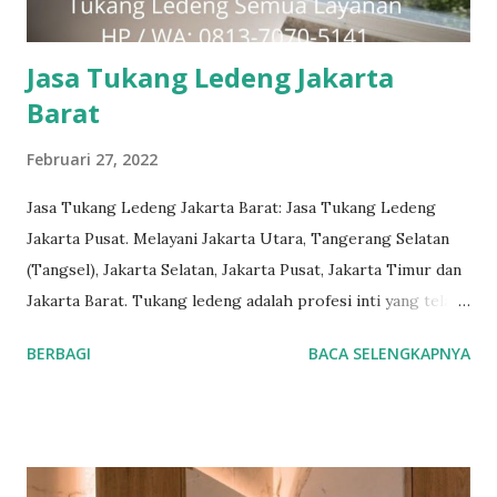
Teknisi Profesional dan berpengalaman sehingga pekerjaan
dilakukan denga...
Jasa Tukang Ledeng Jakarta
Barat
Februari 27, 2022
Jasa Tukang Ledeng Jakarta Barat: Jasa Tukang Ledeng
Jakarta Pusat. Melayani Jakarta Utara, Tangerang Selatan
(Tangsel), Jakarta Selatan, Jakarta Pusat, Jakarta Timur dan
Jakarta Barat. Tukang ledeng adalah profesi inti yang telah
kami geluti selama puluhan tahun, dengan reputasi dan
BERBAGI
BACA SELENGKAPNYA
kualitas yang terjamin. #tukangledengjakartapusat
#tukangledengjakartautara #tukangledengjakartabarat
#tukangledengjakartatimur #tukangledengCempakaPutih
#tukangledengGambir #tukangledengJoharBaru
#tukangledengKemayoran #tukangledengMenteng