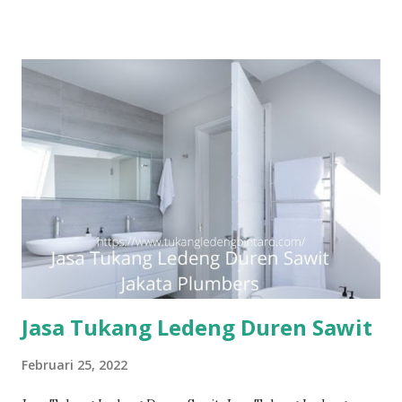
#tukangledengjakartatimur #tukangledengCempakaPutih
#tukangledengGambir #tukangledengJoharBaru
#tukangledengKemayoran #tukangledengMenteng
#tukangledengjakartaselatan Untuk order jasa kami silakan
sentuh teks nomor disamping: 0813-7070-5141 Layanan dan
kepuasan pelanggan adalah komitmen kami. Layanan
profesional, tim tukang ledeng yang berpengalaman, kami
dapat memberi Anda solusi untuk masalah apa pun, mulai
dari masalah kecil sampai besar. Keunggulan kami. Respon
Cepat, masalah diselesaikan dengan cepat dan efisien.
Teknisi Profesional dan berpengalaman sehingga pekerjaan
dilakukan dengan ben...
Jasa Tukang Ledeng Duren Sawit
Februari 25, 2022