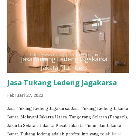
#tukangledengjakartaselatan Untuk order jasa kami silakan
sentuh teks nomor disamping: 0813-7070-5141 Layanan dan
kepuasan pelanggan adalah komitmen kami. Layanan
profesional, tim tukang ledeng yang berpengalaman, kami
dapat memberi Anda solusi untuk masalah apa pun, mulai
dari masalah kecil sampai besar. Keunggulan kami. Respon
Cepat, masalah diselesaikan dengan cepat dan efisien.
Teknisi Profesional dan berpengalaman sehingga pekerjaan
dilakukan dengan ...
Jasa Tukang Ledeng Jagakarsa
Februari 27, 2022
Jasa Tukang Ledeng Jagakarsa: Jasa Tukang Ledeng Jakarta
Barat. Melayani Jakarta Utara, Tangerang Selatan (Tangsel),
Jakarta Selatan, Jakarta Pusat, Jakarta Timur dan Jakarta
Barat. Tukang ledeng adalah profesi inti yang telah kami