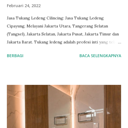
Februari 24, 2022
Jasa Tukang Ledeng Cilincing: Jasa Tukang Ledeng
Cipayung. Melayani Jakarta Utara, Tangerang Selatan
(Tangsel), Jakarta Selatan, Jakarta Pusat, Jakarta Timur dan
Jakarta Barat. Tukang ledeng adalah profesi inti yang telah
kami geluti selama puluhan tahun, dengan reputasi dan
BERBAGI
BACA SELENGKAPNYA
kualitas yang terjamin. #tukangledengjakartapusat
#tukangledengjakartautara #tukangledengjakartabarat
#tukangledengjakartatimur #tukangledengCempakaPutih
#tukangledengGambir #tukangledengJoharBaru
#tukangledengKemayoran #tukangledengMenteng
#tukangledengjakartaselatan Untuk order jasa kami silakan
sentuh teks nomor disamping: 0813-7070-5141 Layanan dan
kepuasan pelanggan adalah komitmen kami. Layanan
profesional, tim tukang ledeng yang berpengalaman, kami