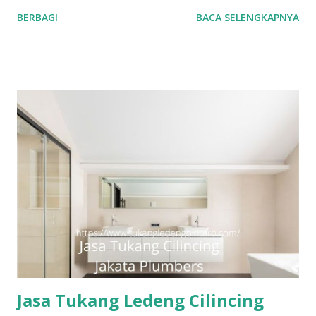
geluti selama puluhan tahun, dengan reputasi dan kualitas
BERBAGI
BACA SELENGKAPNYA
yang terjamin. #tukangledengjakartapusat
#tukangledengjakartautara #tukangledengjakartabarat
#tukangledengjakartatimur #tukangledengCempakaPutih
#tukangledengGambir #tukangledengJoharBaru
#tukangledengKemayoran #tukangledengMenteng
#tukangledengjakartaselatan Untuk order jasa kami silakan
sentuh teks nomor disamping: 0813-7070-5141 Layanan dan
kepuasan pelanggan adalah komitmen kami. Layanan
profesional, tim tukang ledeng yang berpengalaman, kami
dapat memberi Anda solusi untuk masalah apa pun, mulai
dari masalah kecil sampai besar. Keunggulan kami. Respon
Cepat, masalah diselesaikan dengan cepat dan efisien.
Teknisi Profesional dan berpengalaman sehingga pekerjaan
dilakukan dengan benar. Laya...
Jasa Tukang Ledeng Cilincing