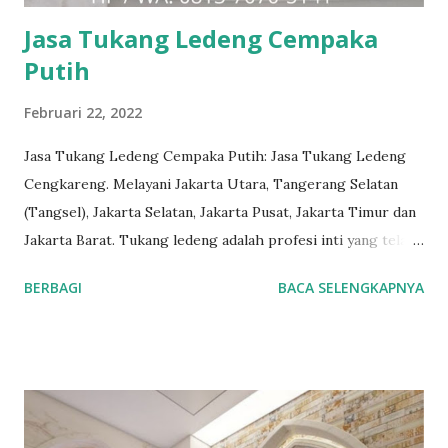
dilakukan dengan benar. L...
Jasa Tukang Ledeng Cempaka
Putih
Februari 22, 2022
Jasa Tukang Ledeng Cempaka Putih: Jasa Tukang Ledeng
Cengkareng. Melayani Jakarta Utara, Tangerang Selatan
(Tangsel), Jakarta Selatan, Jakarta Pusat, Jakarta Timur dan
Jakarta Barat. Tukang ledeng adalah profesi inti yang telah
kami geluti selama puluhan tahun, dengan reputasi dan
BERBAGI
BACA SELENGKAPNYA
kualitas yang terjamin. #tukangledengjakartapusat
#tukangledengjakartautara #tukangledengjakartabarat
#tukangledengjakartatimur #tukangledengCempakaPutih
#tukangledengGambir #tukangledengJoharBaru
#tukangledengKemayoran #tukangledengMenteng
#tukangledengjakartaselatan Untuk order jasa kami silakan