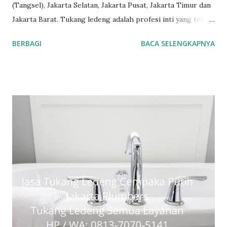
(Tangsel), Jakarta Selatan, Jakarta Pusat, Jakarta Timur dan
Jakarta Barat. Tukang ledeng adalah profesi inti yang telah
kami geluti selama puluhan tahun, dengan reputasi dan
BERBAGI
BACA SELENGKAPNYA
kualitas yang terjamin. #tukangledengjakartapusat
#tukangledengjakartautara #tukangledengjakartabarat
#tukangledengjakartatimur #tukangledengCempakaPutih
#tukangledengGambir #tukangledengJoharBaru
#tukangledengKemayoran #tukangledengMenteng
#tukangledengjakartaselatan Untuk order jasa kami silakan
sentuh teks nomor disamping: 0813-7070-5141 Layanan dan
kepuasan pelanggan adalah komitmen kami. Layanan
profesional, tim tukang ledeng yang berpengalaman, kami
dapat memberi Anda solusi untuk masalah apa pun, mulai
dari masalah kecil sampai besar. Keunggulan kami. Respon
Cepat, masalah diselesaikan dengan cepat dan efisien.
Teknisi Profesional dan berpengalaman sehingga pekerjaan