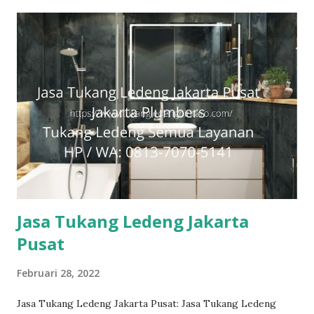
#tukangledengGambir #tukangledengJoharBaru
#tukangledengKemayoran #tukangledengMenteng
#tukangledengjakartaselatan Untuk order jasa kami silakan
sentuh teks nomor disamping: 0813-7070-5141 Layanan dan
kepuasan pelanggan adalah komitmen kami. Layanan
profesional, tim tukang ledeng yang berpengalaman, kami
dapat memberi Anda solusi untuk masalah apa pun, mulai
dari masalah kecil sampai besar. Keunggulan kami. Respon
Cepat, masalah diselesaikan dengan cepat dan efisien.
Teknisi Profesional dan berpengalaman sehingga pekerjaan
dilakukan denga...
Jasa Tukang Ledeng Jakarta
Pusat
Februari 28, 2022
Jasa Tukang Ledeng Jakarta Pusat: Jasa Tukang Ledeng