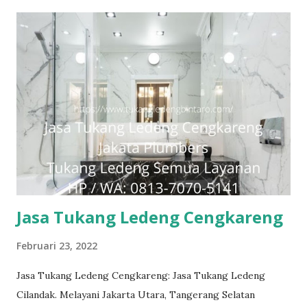
#tukangledengGambir #tukangledengJoharBaru
#tukangledengKemayoran #tukangledengMenteng
#tukangledengjakartaselatan Untuk order jasa kami silakan
sentuh teks nomor disamping: 0813-7070-5141 Layanan dan
kepuasan pelanggan adalah komitmen kami. Layanan
profesional, tim tukang ledeng yang berpengalaman, kami
dapat memberi Anda solusi untuk masalah apa pun, mulai
dari masalah kecil sampai besar. Keunggulan kami. Respon
Cepat, masalah diselesaikan dengan cepat dan efisien.
Teknisi Profesional dan berpengalaman sehingga pekerjaan
dilakukan dengan benar. La...
Jasa Tukang Ledeng Cengkareng
Februari 23, 2022
Jasa Tukang Ledeng Cengkareng: Jasa Tukang Ledeng
Cilandak. Melayani Jakarta Utara, Tangerang Selatan