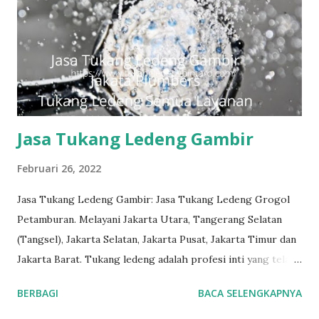
pelanggan adalah komitmen kami. Layanan profesional, tim
tukang ledeng yang berpengalaman, kami dapat memberi
Anda solusi untuk masalah apa pun, mulai dari masalah kecil
sampai besar. Keunggulan kami. Respon Cepat, masalah
diselesaikan dengan cepat dan efisien. Teknisi Profesional
dan berpengalaman sehingga pekerjaan dilakukan dengan ...
Jasa Tukang Ledeng Gambir
Februari 26, 2022
Jasa Tukang Ledeng Gambir: Jasa Tukang Ledeng Grogol
Petamburan. Melayani Jakarta Utara, Tangerang Selatan
(Tangsel), Jakarta Selatan, Jakarta Pusat, Jakarta Timur dan
Jakarta Barat. Tukang ledeng adalah profesi inti yang telah
kami geluti selama puluhan tahun, dengan reputasi dan
BERBAGI
BACA SELENGKAPNYA
kualitas yang terjamin. #tukangledengjakartapusat
#tukangledengjakartautara #tukangledengjakartabarat