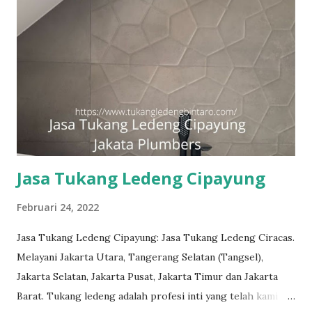
#tukangledengjakartaselatan Untuk order jasa kami silakan
sentuh teks nomor disamping: 0813-7070-5141 Layanan dan
kepuasan pelanggan adalah komitmen kami. Layanan
profesional, tim tukang ledeng yang berpengalaman, kami
dapat memberi Anda solusi untuk masalah apa pun, mulai
dari masalah kecil sampai besar. Keunggulan kami. Respon
Cepat, masalah diselesaikan dengan cepat dan efisien.
Teknisi Profesional dan berpengalaman sehingga pekerjaan
dilakukan dengan benar. L...
Jasa Tukang Ledeng Cipayung
Februari 24, 2022
Jasa Tukang Ledeng Cipayung: Jasa Tukang Ledeng Ciracas.
Melayani Jakarta Utara, Tangerang Selatan (Tangsel),
Jakarta Selatan, Jakarta Pusat, Jakarta Timur dan Jakarta
Barat. Tukang ledeng adalah profesi inti yang telah kami