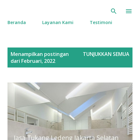
Langsung ke konten utama
Beranda
Layanan Kami
Testimoni
P
Menampilkan postingan
TUNJUKKAN SEMUA
o
dari Februari, 2022
s
t
i
n
g
a
n