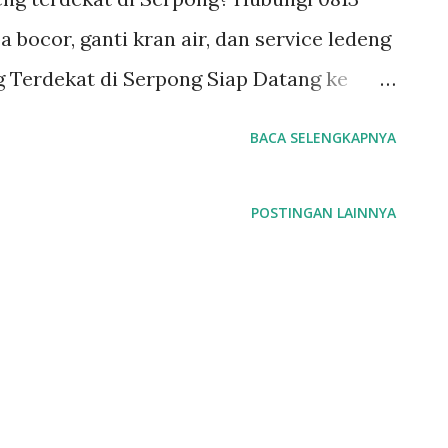
 bocor, ganti kran air, dan service ledeng
 Terdekat di Serpong Siap Datang ke
or, kran macet, atau saluran air mampet
BACA SELENGKAPNYA
ja. Air menetes tanpa henti atau pipa yang
ktivitas harian dan menimbulkan
POSTINGAN LAINNYA
ada di Serpong dan sekitarnya , kini tak
 ledeng yang cepat dan profesional. Kami
deng Serpong yang siap datang langsung ke
i berbagai masalah air di rumah,
ngan pengalaman lebih dari 10 tahun,
 bocor , service kran air , dan instalasi