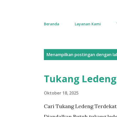
Beranda
Layanan Kami
P
Menampilkan postingan dengan la
o
s
Tukang Ledeng
t
i
Oktober 18, 2025
n
Cari Tukang Ledeng Terdekat 
g
Diandalkan Butuh tukang lede