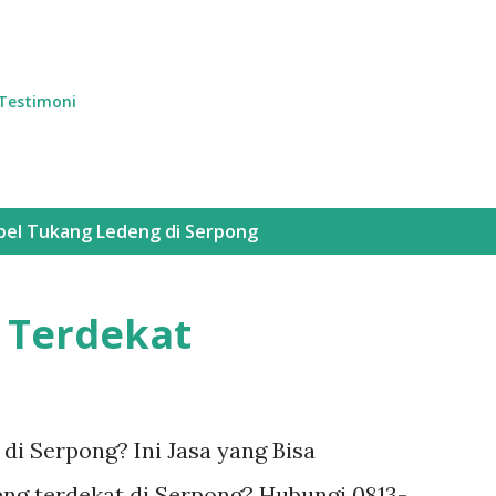
Langsung ke konten utama
Testimoni
bel
Tukang Ledeng di Serpong
 Terdekat
di Serpong? Ini Jasa yang Bisa
ng terdekat di Serpong? Hubungi 0813-