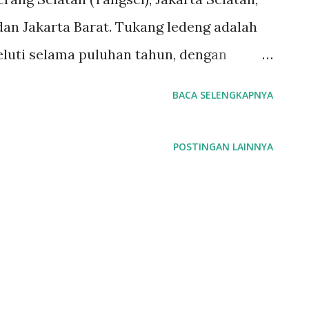
dan Jakarta Barat. Tukang ledeng adalah
geluti selama puluhan tahun, dengan
erjamin. #tukangledengjakartapusat
BACA SELENGKAPNYA
#tukangledengjakartabarat
 #tukangledengCempakaPutih
POSTINGAN LAINNYA
aTukangLedeng #JasaPemasanganLedeng
 #TukangLedengMurah
#TukangSaluranPipa #InstalasiPipa
ranDrainase Layanan dan kepuasan
mi. Layanan profesional, tim tukang
kami dapat memberi Anda solusi untuk