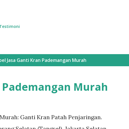
Langsung ke konten utama
Testimoni
bel
Jasa Ganti Kran Pademangan Murah
an Pademangan Murah
Murah: Ganti Kran Patah Penjaringan.
rang Selatan (Tangsel), Jakarta Selatan,