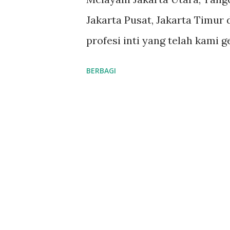
a
Jakarta Pusat, Jakarta Timur 
n
profesi inti yang telah kami 
reputasi dan kualitas yang t
BERBAGI
#tukangledengjakartautara 
#tukangledengjakartatimur
#tukangledengGambir #jas
#ProfesionalTukangLedeng
#PemasanganLedengTerbaik 
#PerbaikanPipa #TukangSalu
pelanggan adalah komitmen ka
ledeng yang berpengalaman, 