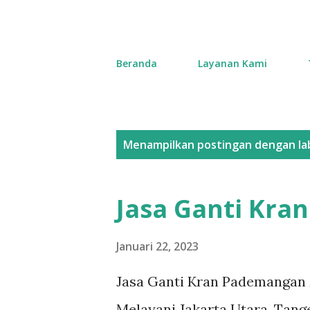
Beranda
Layanan Kami
P
Menampilkan postingan dengan la
o
s
Jasa Ganti Kr
t
i
Januari 22, 2023
n
Jasa Ganti Kran Pademangan 
g
Melayani Jakarta Utara, Tange