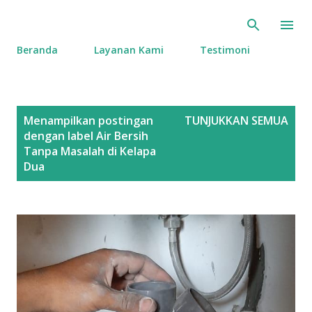
Langsung ke konten utama
Beranda
Layanan Kami
Testimoni
P
Menampilkan postingan
TUNJUKKAN SEMUA
o
dengan label
Air Bersih
s
Tanpa Masalah di Kelapa
Dua
t
i
n
g
a
n