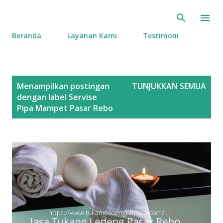
Langsung ke konten utama
Beranda
Layanan Kami
Testimoni
P
Menampilkan postingan
TUNJUKKAN SEMUA
o
dengan label
Servise
s
Pipa Mampet Pasar Rebo
t
i
n
g
a
n