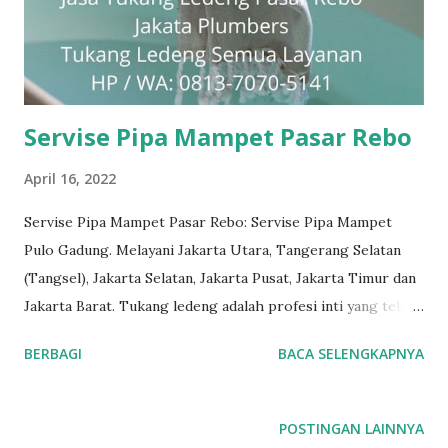
Servise Pipa Mampet Pasar Rebo
April 16, 2022
Servise Pipa Mampet Pasar Rebo: Servise Pipa Mampet
Pulo Gadung. Melayani Jakarta Utara, Tangerang Selatan
(Tangsel), Jakarta Selatan, Jakarta Pusat, Jakarta Timur dan
Jakarta Barat. Tukang ledeng adalah profesi inti yang telah
kami geluti selama puluhan tahun, dengan reputasi dan
BERBAGI
BACA SELENGKAPNYA
kualitas yang terjamin. #tukangledengjakartapusat
#tukangledengjakartautara #tukangledengjakartabarat
#tukangledengjakartatimur #tukangledengCempakaPutih
POSTINGAN LAINNYA
#tukangledengGambir #tukangledengJoharBaru