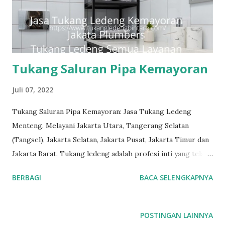
Tukang Saluran Pipa Kemayoran
Juli 07, 2022
Tukang Saluran Pipa Kemayoran: Jasa Tukang Ledeng
Menteng. Melayani Jakarta Utara, Tangerang Selatan
(Tangsel), Jakarta Selatan, Jakarta Pusat, Jakarta Timur dan
Jakarta Barat. Tukang ledeng adalah profesi inti yang telah
kami geluti selama puluhan tahun, dengan reputasi dan
BERBAGI
BACA SELENGKAPNYA
kualitas yang terjamin. #tukangledengjakartapusat
#tukangledengjakartautara #tukangledengjakartabarat
#tukangledengjakartatimur #tukangledengCempakaPutih
POSTINGAN LAINNYA
#tukangledengGambir #tukangledengJoharBaru