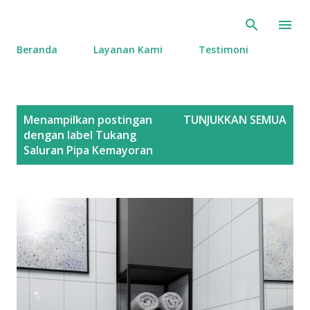
Langsung ke konten utama
Beranda
Layanan Kami
Testimoni
P
Menampilkan postingan
TUNJUKKAN SEMUA
o
dengan label
Tukang
s
Saluran Pipa Kemayoran
t
i
n
g
a
n