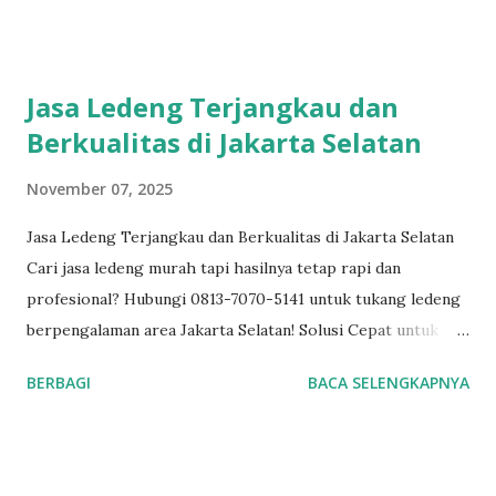
#tukangledengjakartapusat #tukangledengjakartautara
#tukangledengjakartabarat #tukangledengjakartatimur
#tukangledengCempakaPutih #tukangledengGambir
Jasa Ledeng Terjangkau dan
#jasaTukangLedeng #JasaPemasanganLedeng
Berkualitas di Jakarta Selatan
#ProfesionalTukangLedeng #TukangLedengMurah
#PemasanganLedengTerbaik #TukangSaluranPipa
November 07, 2025
#InstalasiPipa #PerbaikanPipa #TukangSaluranDrainase
Layanan dan kepuasan pelanggan adalah komitmen kami.
Jasa Ledeng Terjangkau dan Berkualitas di Jakarta Selatan
Layanan profesional, tim tukang ledeng yang
Cari jasa ledeng murah tapi hasilnya tetap rapi dan
berpengalaman, kami dapat memberi Anda solusi untuk
profesional? Hubungi 0813-7070-5141 untuk tukang ledeng
masalah apa pun, mulai dari masalah kecil sampai besar.
berpengalaman area Jakarta Selatan! Solusi Cepat untuk
Keunggulan kami. Respon Cepat, masalah diselesaikan
Masalah Air di Rumah Anda Air adalah kebutuhan utama
BERBAGI
BACA SELENGKAPNYA
dengan cepat dan efisien. Teknisi Profesional dan
setiap rumah. Namun, masalah seperti pipa bocor, kran
berpengalaman sehingga peke...
macet, atau saluran mampet bisa mengganggu kenyamanan
dan menambah pengeluaran jika tidak segera ditangani. Bagi
Anda yang tinggal di Jakarta Selatan , kini tidak perlu